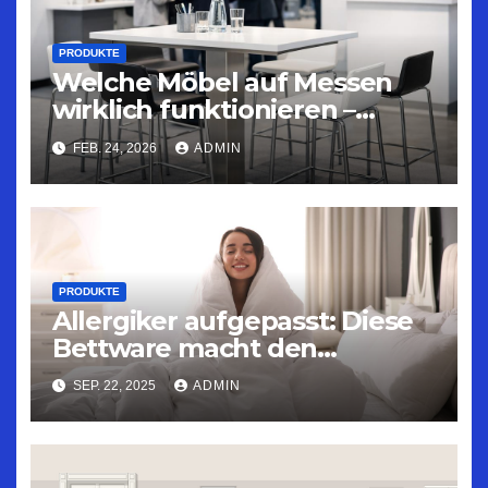
PRODUKTE
Welche Möbel auf Messen
wirklich funktionieren –
Praxiswissen für Aussteller
FEB. 24, 2026
ADMIN
PRODUKTE
Allergiker aufgepasst: Diese
Bettware macht den
Unterschied
SEP. 22, 2025
ADMIN