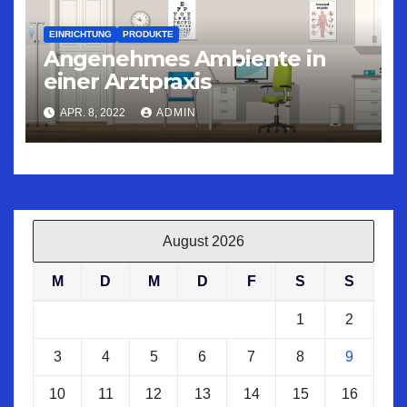
EINRICHTUNG
PRODUKTE
Angenehmes Ambiente in
einer Arztpraxis
APR. 8, 2022
ADMIN
August 2026
M
D
M
D
F
S
S
1
2
3
4
5
6
7
8
9
10
11
12
13
14
15
16