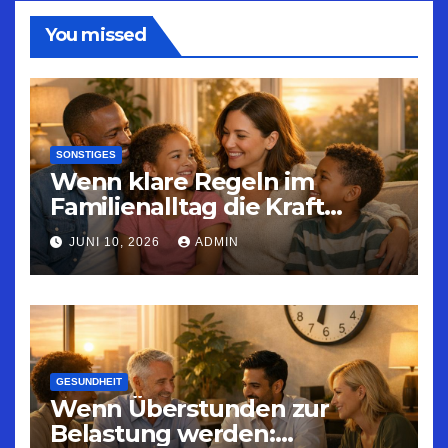
You missed
SONSTIGES
Wenn klare Regeln im
Familienalltag die Kraft
geben, Konflikte in
JUNI 10, 2026
ADMIN
Gesundheit umzuwandeln
GESUNDHEIT
Wenn Überstunden zur
Belastung werden: