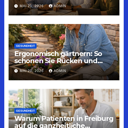
Strategien für nachhaltige
MAI 21, 2026
ADMIN
Arbeitszeitgestaltung
GESUNDHEIT
Ergonomisch gärtnern: So
schonen Sie Rücken und
Gelenke
MAI 20, 2026
ADMIN
GESUNDHEIT
Warum Patienten in Freiburg
auf die ganzheitliche