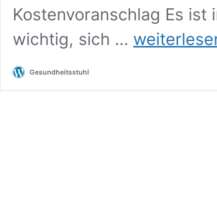
Kostenvoranschlag Es ist
Der
wichtig, sich …
weiterlese
Umzug
–
Was
Gesundheitsstuhl
gehört
dazu?