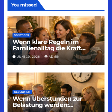
You missed
SONSTIGES
Wenn klare Regeln im
Familienalltag die Kraft
geben, Konflikte in
JUNI 10, 2026
ADMIN
Gesundheit umzuwandeln
GESUNDHEIT
Wenn Überstunden zur
Belastung werden:
Strategien für nachhaltige