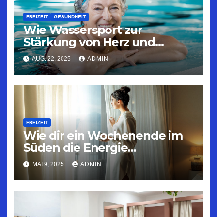
FREIZEIT
GESUNDHEIT
Wie Wassersport zur
Stärkung von Herz und
Kreislauf beiträgt
AUG. 22, 2025
ADMIN
FREIZEIT
Wie dir ein Wochenende im
Süden die Energie
zurückbringt
MAI 9, 2025
ADMIN