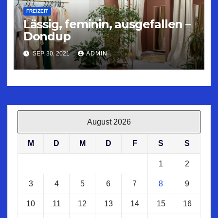
FREIZEIT
Lässig, feminin, ausgefallen –
Dondup
SEP. 30, 2021
ADMIN
August 2026
M
D
M
D
F
S
S
1
2
3
4
5
6
7
8
9
10
11
12
13
14
15
16