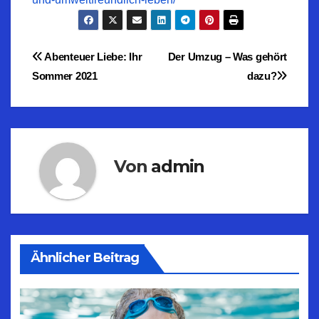
Beitragsnavigation
Abenteuer Liebe: Ihr
Der Umzug – Was gehört
Sommer 2021
dazu?
Von
admin
Ähnlicher Beitrag