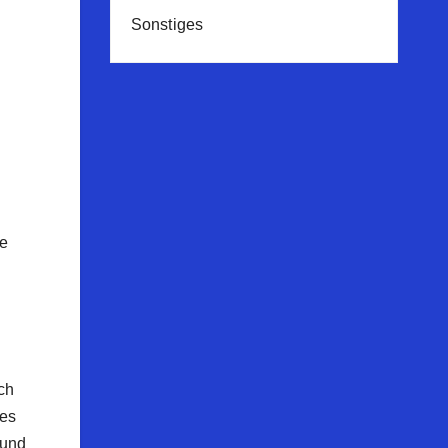
Sonstiges
ie
ch
tes
 und