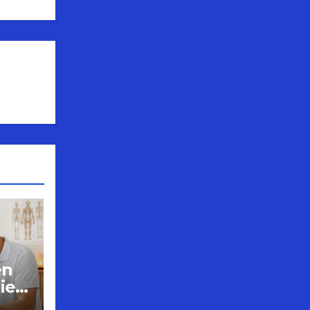
en
ie