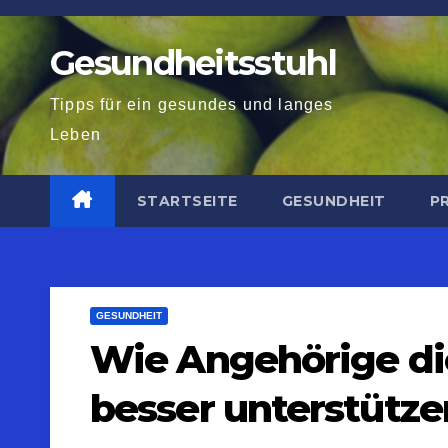
Zum
Inhalt
Gesundheitsstuhl
springen
Tipps für ein gesundes und langes
Leben
STARTSEITE
GESUNDHEIT
P
GESUNDHEIT
Wie Angehörige die
besser unterstütz