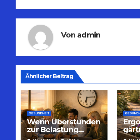
Von
admin
Ähnlicher Beitrag
GESUNDHEIT
GESUNDH
Wenn Überstunden
Erg
zur Belastung
gärt
werden: Strategien
scho