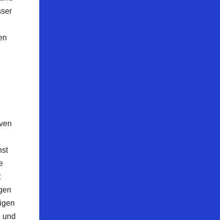
sser
en
iven
nst
e
t
igen
tigen
n und