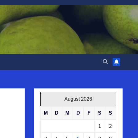
August 2026
M
D
M
D
F
S
S
1
2