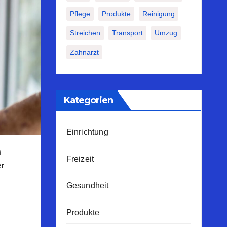
Pflege
Produkte
Reinigung
Streichen
Transport
Umzug
Zahnarzt
Kategorien
Einrichtung
n
Freizeit
er
Gesundheit
Produkte