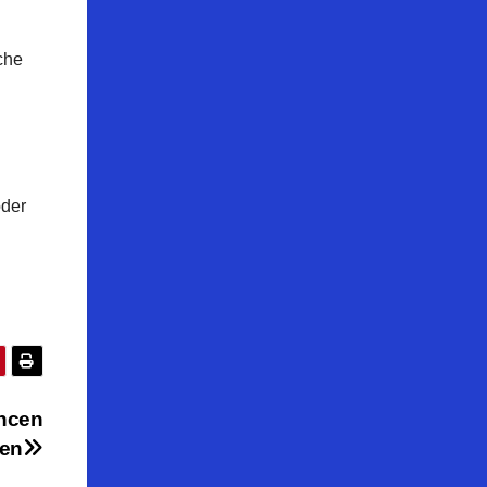
che
oder
ncen
ken