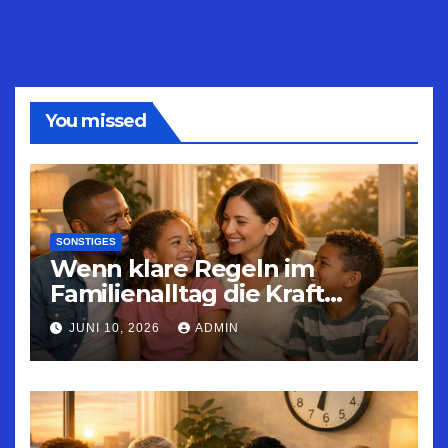
You missed
SONSTIGES
Wenn klare Regeln im
Familienalltag die Kraft
geben, Konflikte in
JUNI 10, 2026
ADMIN
Gesundheit umzuwandeln