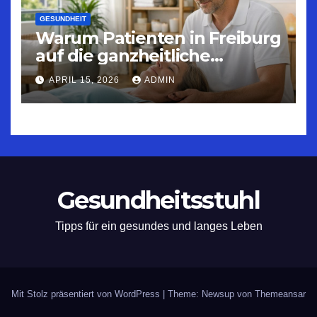
GESUNDHEIT
Warum Patienten in Freiburg
auf die ganzheitliche
Osteopathie vertrauen – Ein
APRIL 15, 2026
ADMIN
Blick hinter die Kulissen
Gesundheitsstuhl
Tipps für ein gesundes und langes Leben
Mit Stolz präsentiert von WordPress
|
Theme: Newsup von
Themeansar