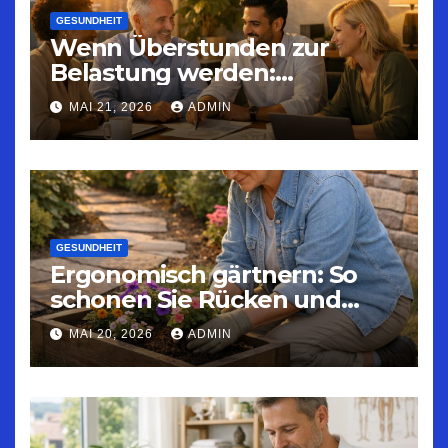
GESUNDHEIT
Wenn Überstunden zur
Belastung werden:
Strategien für nachhaltige
MAI 21, 2026
ADMIN
Arbeitszeitgestaltung
GESUNDHEIT
Ergonomisch gärtnern: So
schonen Sie Rücken und
Gelenke
MAI 20, 2026
ADMIN