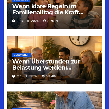
Wenn klare Regeln im
Familienalltag die Kraft
geben, Konflikte in
JUNI 10, 2026
ADMIN
Gesundheit umzuwandeln
GESUNDHEIT
Wenn Überstunden zur
Belastung werden:
Strategien für nachhaltige
MAI 21, 2026
ADMIN
Arbeitszeitgestaltung