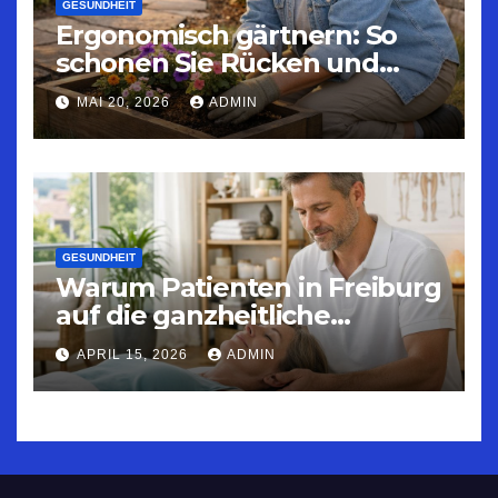
GESUNDHEIT
Ergonomisch gärtnern: So
schonen Sie Rücken und
Gelenke
MAI 20, 2026
ADMIN
GESUNDHEIT
Warum Patienten in Freiburg
auf die ganzheitliche
Osteopathie vertrauen – Ein
APRIL 15, 2026
ADMIN
Blick hinter die Kulissen